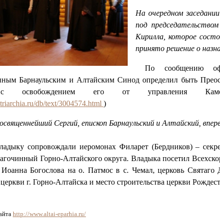
На очередном заседани
под председательством
Кирилла, которое состо
принято решение о назна
По сообщению офици
ным Барнаульским и Алтайским Синод определил быть Прео
 освобождением его от управления Каменско
triarchia.ru/db/text/3004574.html
)
освященнейший Сергий, епископ Барнаульский и Алтайский, впер
ладыку сопровождали иеромонах Филарет (Бердников) – секре
лагочинный Горно-Алтайского округа. Владыка посетил Всехско
 Иоанна Богослова на о. Патмос в с. Чемал, церковь Святаг
еркви г. Горно-Алтайска и место строительства церкви Рождес
сайта
http://www.altai-eparhia.ru/