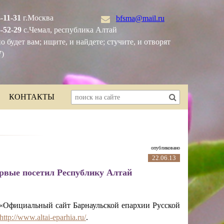
-11-31
г.Москва
bfsma@mail.ru
5-52-29
с.Чемал, республика Алтай
о будет вам; ищите, и найдете; стучите, и отворят
7)
КОНТАКТЫ
опубликовано
22.06.13
рвые посетил Республику Алтай
«Официальный сайт Барнаульской епархии Русской
http://www.altai-eparhia.ru/
.