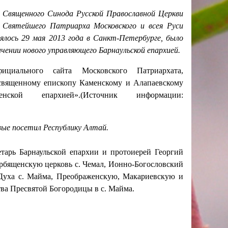
и Священного Синода Русской Православной Церкви
 Святейшего Патриарха Московского и всея Руси
ялось 29 мая 2013 года в Санкт-Петербурге, было
чении нового управляющего Барнаульской епархией.
ального сайта Московского Патриархата,
священному епископу Каменскому и Алапаевскому
й епархией».(Источник информации:
вые посетил Республику Алтай.
тарь Барнаульской епархии и протоиерей Георгий
рбященскую церковь с. Чемал, Ионно-Богословский
о Духа с. Майма, Преображенскую, Макариевскую и
тва Пресвятой Богородицы в с. Майма.