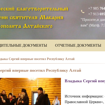
еский благотворительный
+7 985
764
+7 913
69
ени святителя Макария
"Просите,и дан
вам" (Матф. 7:
ополита Алтайского
ДИТЕЛЬНЫЕ ДОКУМЕНТЫ
ОТЧЕТНЫЕ ДОКУМЕНТЫ
дыка Сергий впервые посетил Республику Алтай
ергий впервые посетил Республику Алтай
Владыка Сергий впе
Источник информации: 
Православной Церкви»,